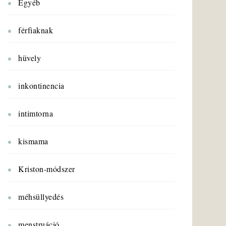
Egyéb
férfiaknak
hüvely
inkontinencia
intimtorna
kismama
Kriston-módszer
méhsüllyedés
menstruáció