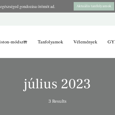
egészséged gondozása örömöt ad.
Aktuális tanfolyamok
Torna
iston-módszer
Tanfolyamok
Vélemények
GY
július 2023
3 Results