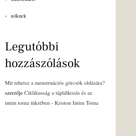
nőknek
Legutóbbi
hozzászólások
Mit tehetsz a menstruációs görcsök oldására?
szerzője
Ciklikusság a táplálkozás és az
intim torna tükrében - Kriston Intim Torna