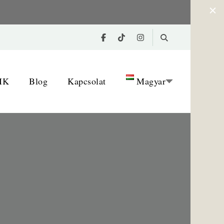
IK
Blog
Kapcsolat
Magyar
Magyar
Română