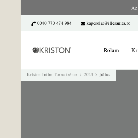
Az 
0040 770 474 984
kapcsolat@illesanita.ro
Kriston Intim 
– a női egészségért
Rólam
Kr
Kriston Intim Torna tréner
2023
július