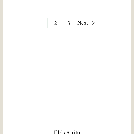
Bejegyzések
Page
Page
Page
Next
1
2
3
lapozása
Illés Anita