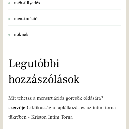
méhsüllyedés
menstruáció
nőknek
Legutóbbi
hozzászólások
Mit tehetsz a menstruációs görcsök oldására?
szerzője
Ciklikusság a táplálkozás és az intim torna
tükrében - Kriston Intim Torna