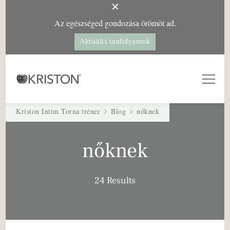
Az egészséged gondozása örömöt ad.
Aktuális tanfolyamok
Kriston Intim Torna
– a női egészségért
Kriston Intim Torna tréner
Blog
nőknek
nőknek
24 Results