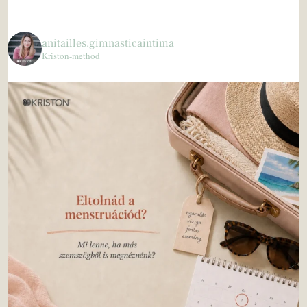
anitailles.gimnasticaintima
Kriston-method