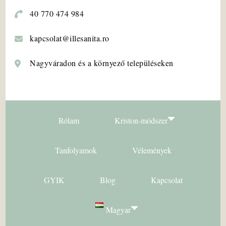
40 770 474 984
kapcsolat@illesanita.ro
Nagyváradon és a környező településeken
Rólam
Kriston-módszer
Magyar
Tanfolyamok
Vélemények
Română
GYIK
Blog
Kapcsolat
Magyar