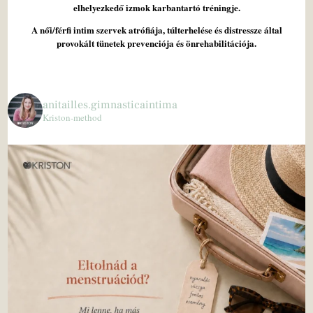
elhelyezkedő izmok karbantartó tréningje.
A női/férfi intim szervek atrófiája, túlterhelése és distressze által
provokált tünetek prevenciója és önrehabilitációja.
anitailles.gimnasticaintima
Kriston-method