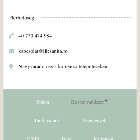
Elérhetőség
40 770 474 984
kapcsolat@illesanita.ro
Nagyváradon és a környező településeken
Rólam
Kriston-módszer
Magyar
Tanfolyamok
Vélemények
Română
GYIK
Blog
Kapcsolat