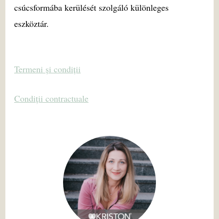
csúcsformába kerülését szolgáló különleges
eszköztár.
Termeni și condiții
Condiții contractuale