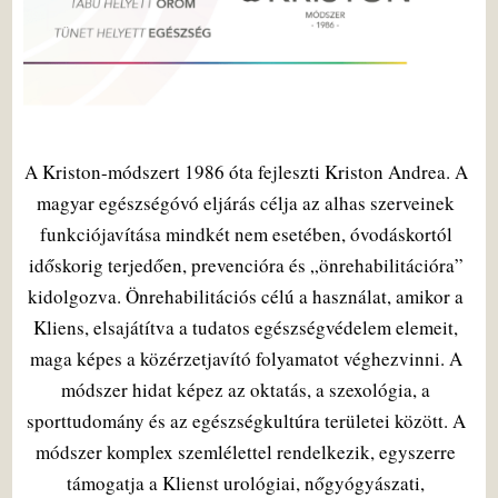
A Kriston-módszert 1986 óta fejleszti Kriston Andrea. A
magyar egészségóvó eljárás célja az alhas szerveinek
funkciójavítása mindkét nem esetében, óvodáskortól
időskorig terjedően, prevencióra és „önrehabilitációra”
kidolgozva. Önrehabilitációs célú a használat, amikor a
Kliens, elsajátítva a tudatos egészségvédelem elemeit,
maga képes a közérzetjavító folyamatot véghezvinni. A
módszer hidat képez az oktatás, a szexológia, a
sporttudomány és az egészségkultúra területei között. A
módszer komplex szemlélettel rendelkezik, egyszerre
támogatja a Klienst urológiai, nőgyógyászati,