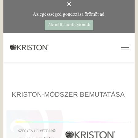
Az egészséged gondozása örömöt ad.
Aktuális tanfolyamok
Kriston Intim Torna
– a női egészségért
KRISTON-MÓDSZER BEMUTATÁSA