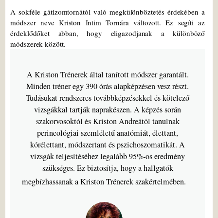
A sokféle gátizomtornától való megkülönböztetés érdekében a
módszer neve Kriston Intim Tornára változott. Ez segíti az
érdeklődőket abban, hogy eligazodjanak a különböző
módszerek között.
A Kriston Trénerek által tanított módszer garantált.
Minden tréner egy 390 órás alapképzésen vesz részt.
Tudásukat rendszeres továbbképzésekkel és kötelező
vizsgákkal tartják naprakészen. A képzés során
szakorvosoktól és Kriston Andreától tanulnak
perineológiai szemléletű anatómiát, élettant,
kórélettant, módszertant és pszichoszomatikát. A
vizsgák teljesítéséhez legalább 95%-os eredmény
szükséges. Ez biztosítja, hogy a hallgatók
megbízhassanak a Kriston Trénerek szakértelmében.