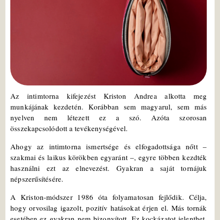
Az intimtorna kifejezést Kriston Andrea alkotta meg
munkájának kezdetén. Korábban sem magyarul, sem más
nyelven nem létezett ez a szó. Azóta szorosan
összekapcsolódott a tevékenységével.
Ahogy az intimtorna ismertsége és elfogadottsága nőtt –
szakmai és laikus körökben egyaránt –, egyre többen kezdték
használni ezt az elnevezést. Gyakran a saját tornájuk
népszerűsítésére.
A Kriston-módszer 1986 óta folyamatosan fejlődik. Célja,
hogy orvosilag igazolt, pozitív hatásokat érjen el. Más tornák
esetében ez gyakran nem bizonyított. Ez kockázatot jelenthet,