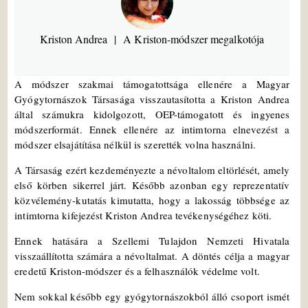
Kriston Andrea
A Kriston-módszer megalkotója
A módszer szakmai támogatottsága ellenére a Magyar
Gyógytornászok Társasága visszautasította a Kriston Andrea
által számukra kidolgozott, OEP-támogatott és ingyenes
módszerformát. Ennek ellenére az intimtorna elnevezést a
módszer elsajátítása nélkül is szerették volna használni.
A Társaság ezért kezdeményezte a névoltalom eltörlését, amely
első körben sikerrel járt. Később azonban egy reprezentatív
közvélemény-kutatás kimutatta, hogy a lakosság többsége az
intimtorna kifejezést Kriston Andrea tevékenységéhez köti.
Ennek hatására a Szellemi Tulajdon Nemzeti Hivatala
visszaállította számára a névoltalmat. A döntés célja a magyar
eredetű Kriston-módszer és a felhasználók védelme volt.
Nem sokkal később egy gyógytornászokból álló csoport ismét