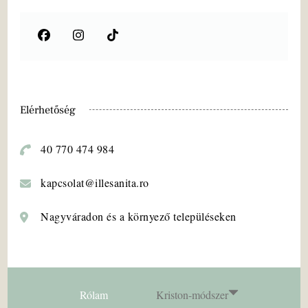
Elérhetőség
40 770 474 984
kapcsolat@illesanita.ro
Nagyváradon és a környező településeken
Rólam
Kriston-módszer