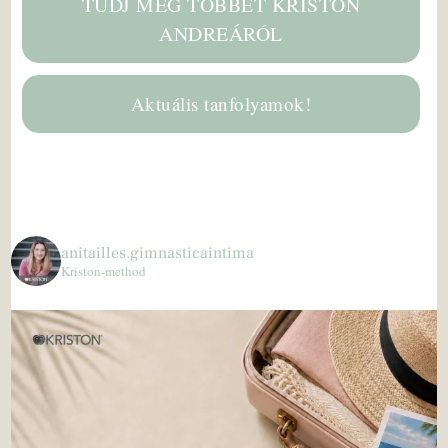
TUDJ MEG TÖBBET KRISTON
ANDREÁRÓL
Aktuális tanfolyamok!
anitailles.gimnasticaintima
Kriston-method