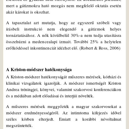
mert a gátizmokra ható mozgás nem megfelelő oktatás esetén
akár károkat is okozhat.
A tapasztalat azt mutatja, hogy az egyszerű szóbeli vagy
írásbeli instrukció nem elegendő a gátizmok helyes
tornáztatásához. A nők körülbelül 30%-a nem tudja utasításra
összehúzni a medencealapi izmait. További 25% a helytelen
erőlködéssel inkontinenciát idézhet elő. (Robert & Ross, 2006)
A Kriston-módszer hatékonysága
A Kriston-módszer hatékonyságát műszeres mérések, kórházi és
klinikai vizsgálatok igazolják. A módszer ismertségét Kriston
Andrea tréningjei, könyvei, valamint szakorvosi konferenciákon
és a médiában adott előadásai és interjúi növelték.
A műszeres mérések meggyőzték a magyar szakorvosokat a
módszer eredményességéről. Az intimtorna kifejezés idővel
széles körben elterjedt. Emiatt a korábbi névoltalmat
megszüntették.