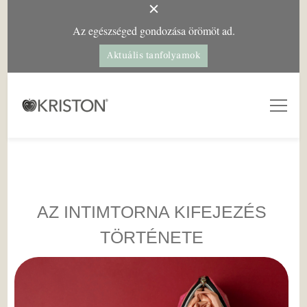
Az egészséged gondozása örömöt ad.
Aktuális tanfolyamok
Kriston Intim Torna
– a női egészségért
AZ INTIMTORNA KIFEJEZÉS
TÖRTÉNETE