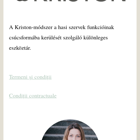
A Kriston-módszer a hasi szervek funkcióinak
csúcsformába kerülését szolgáló különleges
eszköztár.
Termeni și condiții
Condiții contractuale