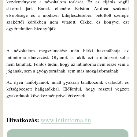
kezdeményezte a névoltalom törlését. Ez az eljárás végül
sikerrel járt. Ennek ellenére Kriston Andrea szakmai
elsőbbsége és a módszer kifejlesztésében betöltött szerepe
szakértői körökben nem vitatott. Cikkei és könyvei ezt
egyértelműen bizonyítják.
A névoltalom megszüntetése után bárki használhatja az
intimtorna elnevezést. Olyanok is, akik ezt a módszert soha
nem tanulták. Fontos tudni, hogy az intimtorna nem része sem a
jógának, sem a gyógytornának, sem más mozgásformának.
Az ilyen tanfolyamok miatt gyakran találkozunk csalódott és
kétségbeesett hallgatókkal. Előfordul, hogy rosszul végzett
gyakorlatok következményeivel érkeznek.
Hivatkozás:
www.intimtorna.hu