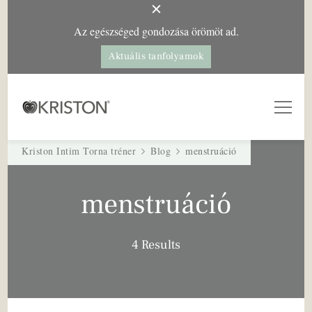
Az egészséged gondozása örömöt ad.
Aktuális tanfolyamok
Kriston Intim Torna
– a női egészségért
Kriston Intim Torna tréner
Blog
menstruáció
menstruáció
4 Results