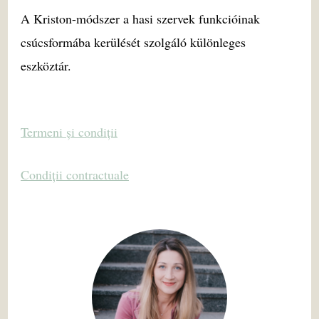
A Kriston-módszer a hasi szervek funkcióinak
csúcsformába kerülését szolgáló különleges
eszköztár.
Termeni și condiții
Condiții contractuale