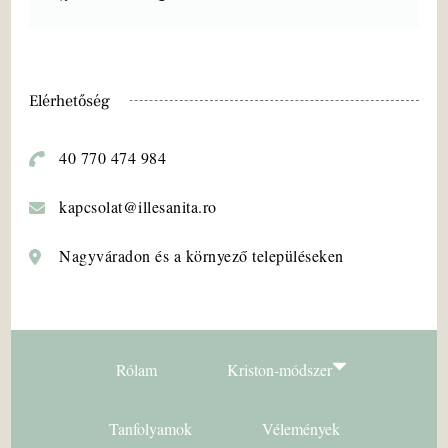
Elérhetőség
40 770 474 984
kapcsolat@illesanita.ro
Nagyváradon és a környező településeken
Rólam
Kriston-módszer
Magyar
Tanfolyamok
Vélemények