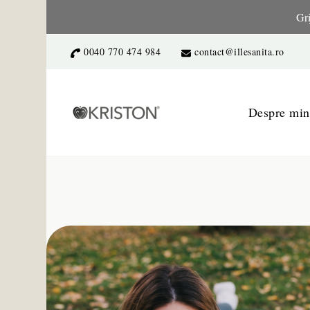
Gri
0040 770 474 984
contact@illesanita.ro
Kriston Intim 
– a női egészségért
Despre min