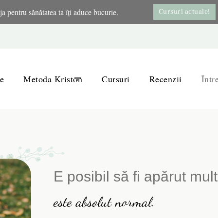
ja pentru sănătatea ta îți aduce bucurie.
Cursuri actuale!
Torna
e
Metoda Kriston
Cursuri
Recenzii
Într
E posibil să fi apărut mult
este absolut normal.