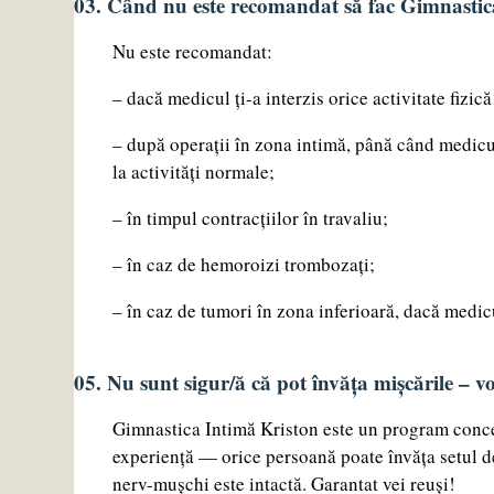
03. Când nu este recomandat să fac Gimnastic
Nu este recomandat:
– dacă medicul ți-a interzis orice activitate fizică
– după operații în zona intimă, până când medicul 
la activități normale;
– în timpul contracțiilor în travaliu;
– în caz de hemoroizi trombozați;
– în caz de tumori în zona inferioară, dacă medi
05. Nu sunt sigur/ă că pot învăța mișcările – vo
Gimnastica Intimă Kriston este un program conce
experiență — orice persoană poate învăța setul 
nerv-mușchi este intactă. Garantat vei reuși!