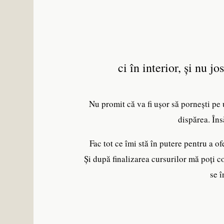
ci în interior, și nu jo
Nu promit că va fi ușor să pornești pe
dispărea. Îns
Fac tot ce îmi stă în putere pentru a of
Și după finalizarea cursurilor mă poți co
se î