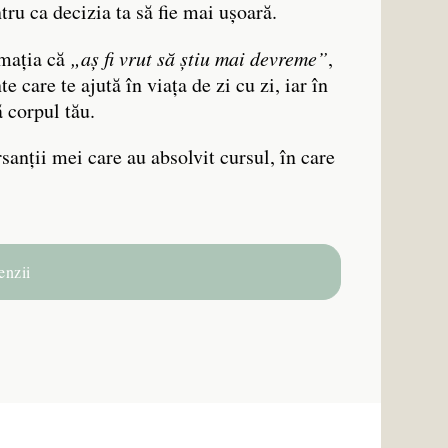
tru ca decizia ta să fie mai ușoară.
rmația că
„aș fi vrut să știu mai devreme”
,
 care te ajută în viața de zi cu zi, iar în
ă corpul tău.
rsanții mei care au absolvit cursul, în care
enzii