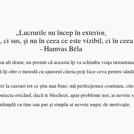
„Lucrurile nu încep în exterior,
s, ci sus, și nu în ceea ce este vizibil, ci în ceea
- Hamvas Béla
 un alt drum; nu promit că aceasta îți va schimba viața instantan
ă îți ofer o metodă cu ajutorul căreia poți face ceva pentru sănăt
eri la cursuri tot ce știu mai bine; mă perfecționez continuu, cite
ntacta oricând, dacă te blochezi, apar probleme noi, ai nevoie să
ntâmplă cu tine sau pur și simplu ai nevoie unpic de motivație.