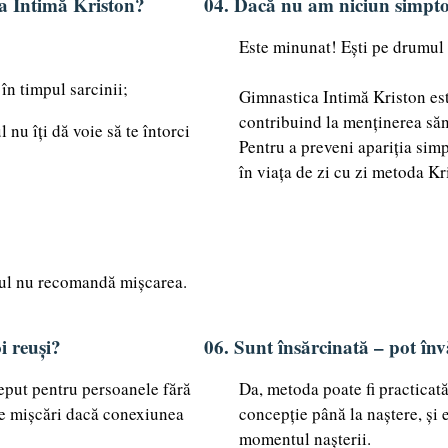
a Intimă Kriston?
04. Dacă nu am niciun simpto
Este minunat! Ești pe drumul
 în timpul sarcinii;
Gimnastica Intimă Kriston est
contribuind la menținerea săn
nu îți dă voie să te întorci
Pentru a preveni apariția simp
în viața de zi cu zi metoda Kr
cul nu recomandă mișcarea.
i reuși?
06. Sunt însărcinată – pot învă
put pentru persoanele fără
Da, metoda poate fi practicată
de mișcări dacă conexiunea
concepție până la naștere, și 
momentul nașterii.