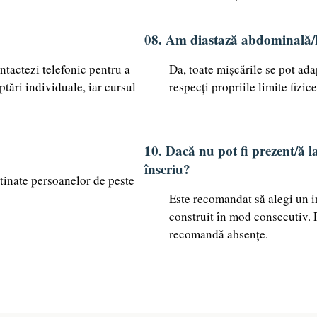
08. Am diastază abdominală/he
ontactezi telefonic pentru a
Da, toate mișcările se pot adap
ptări individuale, iar cursul
respecți propriile limite fizice
10. Dacă nu pot fi prezent/ă la
înscriu?
tinate persoanelor de peste
Este recomandat să alegi un in
construit în mod consecutiv. 
recomandă absențe.