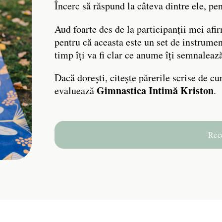
Încerc să răspund la câteva dintre ele, pen
Aud foarte des de la participanții mei afi
pentru că aceasta este un set de instrumente
timp îți va fi clar ce anume îți semnaleaz
Dacă dorești, citește părerile scrise de cu
Gimnastica Intimă Kriston
evaluează
.
Rec